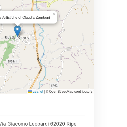
×
 Artistiche di Claudia Zamboni
Leaflet
|
© OpenStreetMap contributors
:
iacomo Leopardi 62020 Ripe