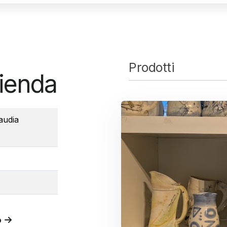
Prodotti
zienda
audia
o