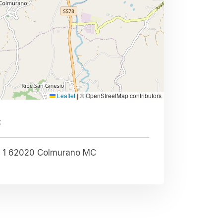
Leaflet
|
© OpenStreetMap contributors
:
Saputi Contrda Fiastra 1 62020 Colmurano MC