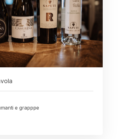
avola
umanti e grapppe