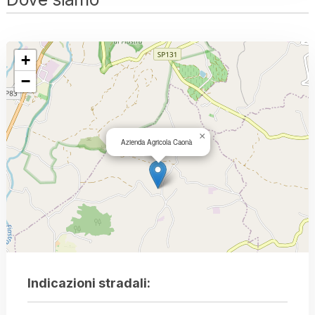
+
−
×
Azienda Agricola Caonà
Indicazioni stradali: