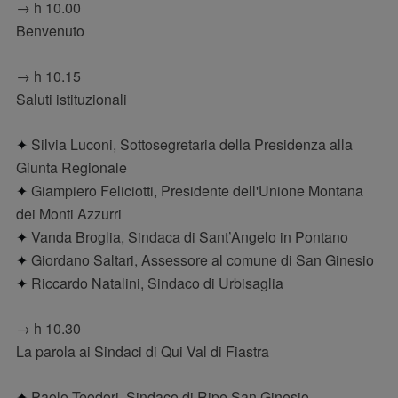
→ h 10.00
Benvenuto
→ h 10.15
Saluti istituzionali
✦
Silvia Luconi, Sottosegretaria della Presidenza alla
Giunta Regionale
✦
Giampiero Feliciotti, Presidente dell'Unione Montana
dei Monti Azzurri
✦
Vanda Broglia, Sindaca di Sant’Angelo in Pontano
✦
Giordano Saltari, Assessore al comune di San Ginesio
✦
Riccardo Natalini, Sindaco di Urbisaglia
→ h 10.30
La parola ai Sindaci di Qui Val di Fiastra
✦
Paolo Teodori, Sindaco di Ripe San Ginesio